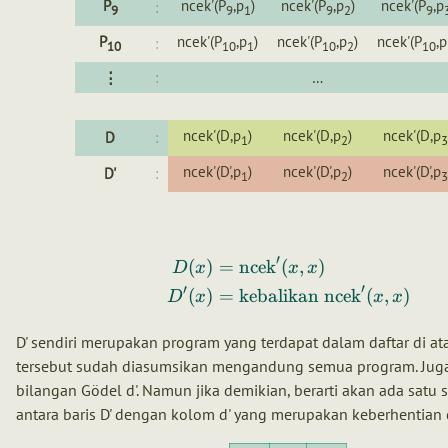
P
ncek'(P
,p
)
ncek'(P
,p
)
ncek'(P
,p
:
9
9
1
9
2
9
P
ncek'(P
,p
)
ncek'(P
,p
)
ncek'(P
,p
:
10
10
1
10
2
10
⋮
:
…
ncek'(D,p
)
ncek'(D,p
)
ncek'(D,p
D
:
1
2
ncek'(D',p
)
ncek'(D',p
)
ncek'(D',p
D'
:
1
2
′
(
)
=
ncek
(
,
)
D
x
x
x
′
′
(
)
=
kebalikan
ncek
(
,
)
D
x
x
x
D' sendiri merupakan program yang terdapat dalam daftar di ata
tersebut sudah diasumsikan mengandung semua program. Juga
bilangan Gödel d'. Namun jika demikian, berarti akan ada satu
antara baris D' dengan kolom d' yang merupakan keberhentian 