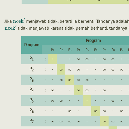
′
ncek
Jika
menjawab tidak, berarti ia berhenti. Tandanya adalah · 
′
ncek
tidak menjawab karena tidak pernah berhenti, tandanya 
Program
Program
p
p
p
p
p
p
p
p
p
1
2
3
4
5
6
7
8
9
P
:
·
·
·
∞
∞
·
∞
∞
·
1
P
:
·
∞
∞
∞
·
·
∞
∞
∞
2
P
:
·
∞
∞
∞
∞
·
·
·
·
3
P
:
∞
·
·
∞
∞
·
∞
·
·
4
P
:
∞
∞
·
·
·
·
·
∞
·
5
P
:
·
·
∞
·
·
∞
∞
·
∞
6
P
:
∞
∞
∞
∞
·
·
∞
∞
∞
7