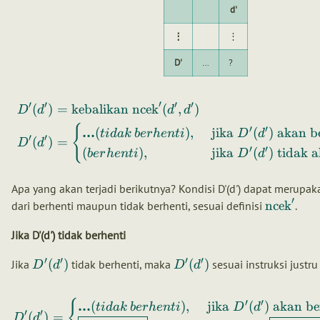
d'
⋮
⋮
D'
…
?
′
′
′
′
′
(
)
=
kebalikan
ncek
(
,
)
D
d
d
d
{
′
′
...
(
)
,
jika
(
)
akan be
t
i
d
ak
b
er
h
e
n
t
i
D
d
′
′
(
)
=
D
d
′
′
(
)
,
jika
(
)
tidak a
b
er
h
e
n
t
i
D
d
Apa yang akan terjadi berikutnya? Kondisi D'(d') dapat merupak
′
ncek
dari berhenti maupun tidak berhenti, sesuai definisi
.
Jika D'(d') tidak berhenti
′
′
′
′
(
)
(
)
Jika
tidak berhenti, maka
sesuai instruksi justru
D
d
D
d
′
′
{
...
(
)
,
jika
(
)
akan be
t
i
d
ak
b
er
h
e
n
t
i
D
d
′
′
(
)
=
D
d