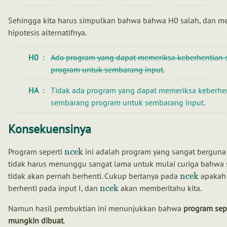
Sehingga kita harus simpulkan bahwa bahwa H0 salah, dan m
hipotesis alternatifnya.
H0
Ada program yang dapat memeriksa keberhentian
program untuk sembarang input
.
HA
Tidak ada program yang dapat memeriksa keberhe
sembarang program untuk sembarang input.
Konsekuensinya
ncek
Program seperti
ini adalah program yang sangat berguna k
tidak harus menunggu sangat lama untuk mulai curiga bahwa
ncek
tidak akan pernah berhenti. Cukup bertanya pada
apakah 
ncek
berhenti pada input I, dan
akan memberitahu kita.
Namun hasil pembuktian ini menunjukkan bahwa
program sepe
mungkin dibuat
.