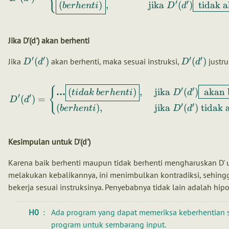
′
′
(
)
,
jika
(
)
tidak a
b
er
h
e
n
t
i
D
d
Jika D'(d') akan berhenti
′
′
′
′
(
)
(
)
Jika
akan berhenti, maka sesuai instruksi,
justru
D
d
D
d
{
′
′
...
(
)
,
jika
(
)
akan 
t
i
d
ak
b
er
h
e
n
t
i
D
d
′
′
(
)
=
D
d
′
′
(
)
,
jika
(
)
tidak 
b
er
h
e
n
t
i
D
d
Kesimpulan untuk D'(d')
Karena baik berhenti maupun tidak berhenti mengharuskan D' 
melakukan kebalikannya, ini menimbulkan kontradiksi, sehingg
bekerja sesuai instruksinya. Penyebabnya tidak lain adalah hipo
H0
Ada program yang dapat memeriksa keberhentian
program untuk sembarang input.