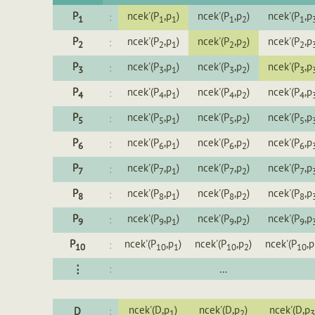
P
ncek'(P
,p
)
ncek'(P
,p
)
ncek'(P
,p
:
1
1
1
1
2
1
P
ncek'(P
,p
)
ncek'(P
,p
)
ncek'(P
,p
:
2
2
1
2
2
2
P
ncek'(P
,p
)
ncek'(P
,p
)
ncek'(P
,p
:
3
3
1
3
2
3
P
ncek'(P
,p
)
ncek'(P
,p
)
ncek'(P
,p
:
4
4
1
4
2
4
P
ncek'(P
,p
)
ncek'(P
,p
)
ncek'(P
,p
:
5
5
1
5
2
5
P
ncek'(P
,p
)
ncek'(P
,p
)
ncek'(P
,p
:
6
6
1
6
2
6
P
ncek'(P
,p
)
ncek'(P
,p
)
ncek'(P
,p
:
7
7
1
7
2
7
P
ncek'(P
,p
)
ncek'(P
,p
)
ncek'(P
,p
:
8
8
1
8
2
8
P
ncek'(P
,p
)
ncek'(P
,p
)
ncek'(P
,p
:
9
9
1
9
2
9
P
ncek'(P
,p
)
ncek'(P
,p
)
ncek'(P
,p
:
10
10
1
10
2
10
⋮
:
…
ncek'(D,p
)
ncek'(D,p
)
ncek'(D,p
D
:
1
2