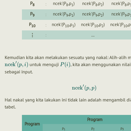
P
ncek'(P
,p
)
ncek'(P
,p
)
ncek'(P
,p
:
8
8
1
8
2
8
P
ncek'(P
,p
)
ncek'(P
,p
)
ncek'(P
,p
:
9
9
1
9
2
9
P
ncek'(P
,p
)
ncek'(P
,p
)
ncek'(P
,p
:
10
10
1
10
2
10
⋮
:
…
Kemudian kita akan melakukan sesuatu yang nakal: Alih-alih 
′
ncek
(
,
)
(
)
untuk menguji
, kita akan menggunakan nila
p
i
P
i
sebagai input.
′
ncek
(
,
)
p
p
Hal nakal yang kita lakukan ini tidak lain adalah mengambil di
tabel.
Program
Program
p
p
p
1
2
3