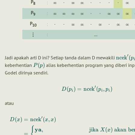
P
:
∞
·
∞
∞
·
·
·
·
∞
8
P
:
∞
∞
∞
∞
·
·
∞
∞
∞
9
P
:
·
·
∞
∞
·
∞
·
∞
∞
10
⋮
:
…
′
ncek
(
Jadi apakah arti D ini? Setiap tanda dalam D mewakili
p
(
)
keberhentian
alias keberhentian program yang diberi inp
P
p
Godel dirinya sendiri.
′
(
)
=
ncek
(
,
)
D
p
p
p
i
i
i
atau
′
(
)
=
ncek
(
,
)
D
x
x
x
{
ya
,
jika
(
)
akan ber
X
x
=