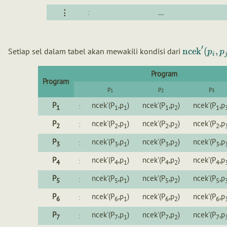
⋮
:
…
′
ncek
(
,
Setiap sel dalam tabel akan mewakili kondisi dari
p
p
i
Program
Program
p
p
p
1
2
3
P
ncek'(P
,p
)
ncek'(P
,p
)
ncek'(P
,p
:
1
1
1
1
2
1
P
ncek'(P
,p
)
ncek'(P
,p
)
ncek'(P
,p
:
2
2
1
2
2
2
P
ncek'(P
,p
)
ncek'(P
,p
)
ncek'(P
,p
:
3
3
1
3
2
3
P
ncek'(P
,p
)
ncek'(P
,p
)
ncek'(P
,p
:
4
4
1
4
2
4
P
ncek'(P
,p
)
ncek'(P
,p
)
ncek'(P
,p
:
5
5
1
5
2
5
P
ncek'(P
,p
)
ncek'(P
,p
)
ncek'(P
,p
:
6
6
1
6
2
6
P
ncek'(P
,p
)
ncek'(P
,p
)
ncek'(P
,p
:
7
7
1
7
2
7