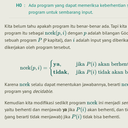
H0
Ada program yang dapat memeriksa keberhentian
program untuk sembarang input.
Kita belum tahu apakah program itu benar-benar ada. Tapi kit
ncek
(
,
)
program itu sebagai
dengan
adalah bilangan Göd
p
i
p
sebuah program
(P kapital), dan
adalah input yang diberik
P
i
dikerjakan oleh program tersebut.
{
ya
,
jika
(
)
akan berhent
P
i
ncek
(
,
)
=
p
i
tidak
,
jika
(
)
tidak akan b
P
i
ncek
nc
Karena
selalu dapat menentukan jawabannya, berarti
program yang
decidable
.
ncek
Kemudian kita modifikasi sedikit program
ini menjadi
sem
(
)
yaitu berhenti dan menjawab
ya
jika
akan berhenti, dan t
P
i
(
)
(yang berarti tidak menjawab) jika
tidak bisa berhenti.
P
i