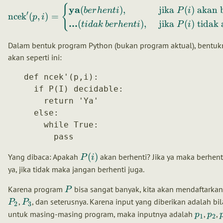
{
ya
(
)
,
jika
(
)
akan b
b
er
h
e
n
t
i
P
i
′
ncek
(
,
)
=
p
i
...
(
)
,
jika
(
)
tidak 
t
i
d
ak
b
er
h
e
n
t
i
P
i
Dalam bentuk program Python (bukan program aktual), bentukn
akan seperti ini:
def ncek'(p,i):

  if P(I) decidable:

    return 'Ya'

  else:

    while True:

(
)
Yang dibaca: Apakah
akan berhenti? Jika ya maka berhent
P
i
ya, jika tidak maka jangan berhenti juga.
Karena program
bisa sangat banyak, kita akan mendaftarka
P
,
, dan seterusnya. Karena input yang diberikan adalah b
P
P
2
3
untuk masing-masing program, maka inputnya adalah
,
,
p
p
1
2