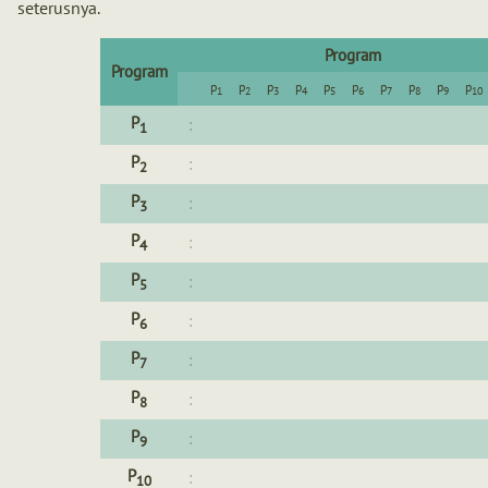
seterusnya.
Program
Program
p
p
p
p
p
p
p
p
p
p
1
2
3
4
5
6
7
8
9
10
P
:
1
P
:
2
P
:
3
P
:
4
P
:
5
P
:
6
P
:
7
P
:
8
P
:
9
P
:
10