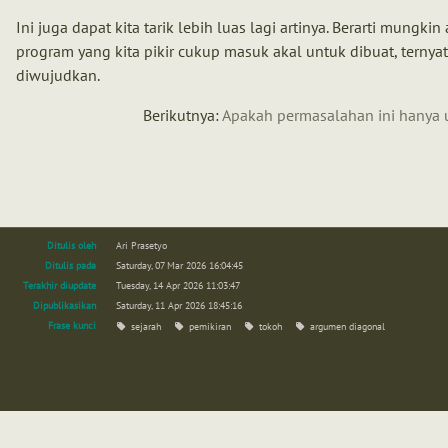
Ini juga dapat kita tarik lebih luas lagi artinya. Berarti mungkin
program yang kita pikir cukup masuk akal untuk dibuat, ternyat
diwujudkan.
Berikutnya:
Apakah permasalahan ini hanya 
Ditulis oleh
Ari Prasetyo
Ditulis pada
Saturday, 07 Mar 2026 16:04:45
Terakhir diupdate
Tuesday, 14 Apr 2026 11:03:47
Dipublikasikan
Saturday, 11 Apr 2026 18:45:16
Frase kunci
sejarah
pemikiran
tokoh
argumen diagonal