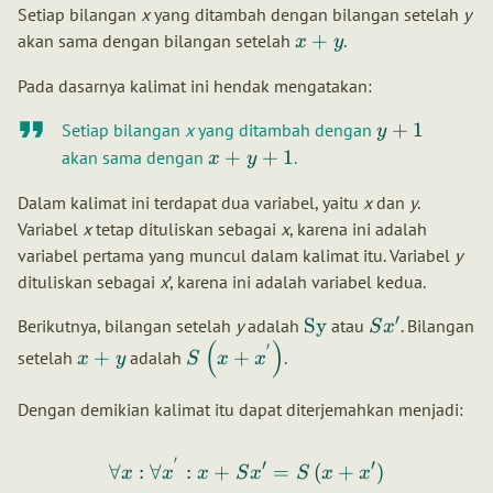
Setiap bilangan
x
yang ditambah dengan bilangan setelah
y
+
akan sama dengan bilangan setelah
.
x
y
Pada dasarnya kalimat ini hendak mengatakan:
+
1
Setiap bilangan
x
yang ditambah dengan
y
+
+
1
akan sama dengan
.
x
y
Dalam kalimat ini terdapat dua variabel, yaitu
x
dan
y
.
Variabel
x
tetap dituliskan sebagai
x
, karena ini adalah
variabel pertama yang muncul dalam kalimat itu. Variabel
y
dituliskan sebagai
x
’, karena ini adalah variabel kedua.
′
Sy
Berikutnya, bilangan setelah
y
adalah
atau
. Bilangan
S
x
(
)
′
+
+
setelah
adalah
.
x
y
S
x
x
Dengan demikian kalimat itu dapat diterjemahkan menjadi:
′
′
′
∀
:
∀
:
+
=
(
+
)
x
x
x
S
x
S
x
x