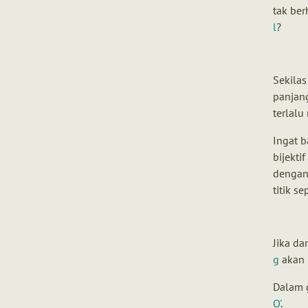
tak ber
l
?
Sekilas
panjan
terlalu
Ingat 
bijekti
dengan
titik s
Jika da
g
akan 
Dalam 
Q'
.