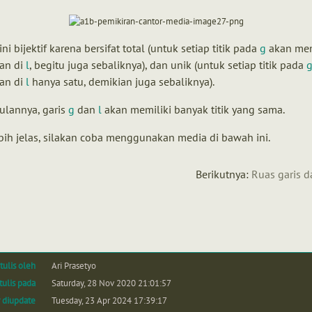
ini bijektif karena bersifat total (untuk setiap titik pada
g
akan mem
an di
l
, begitu juga sebaliknya), dan unik (untuk setiap titik pada
an di
l
hanya satu, demikian juga sebaliknya).
ulannya, garis
g
dan
l
akan memiliki banyak titik yang sama.
bih jelas, silakan coba menggunakan media di bawah ini.
Berikutnya:
Ruas garis d
tulis oleh
Ari Prasetyo
tulis pada
Saturday, 28 Nov 2020 21:01:57
r diupdate
Tuesday, 23 Apr 2024 17:39:17