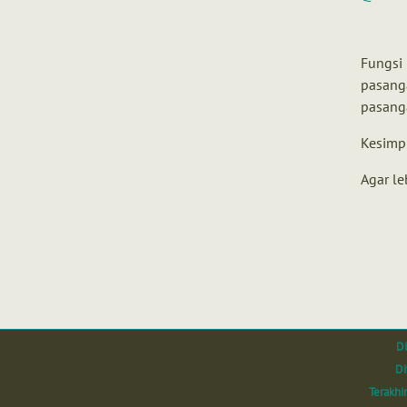
Fungsi 
pasang
pasang
Kesimp
Agar le
Di
Di
Terakhi