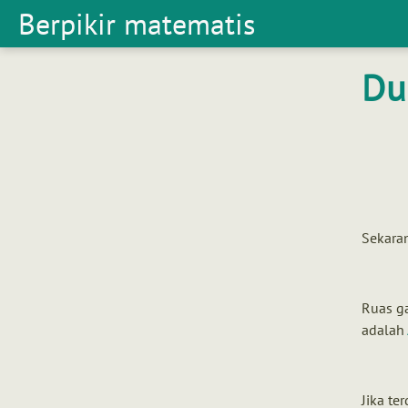
Berpikir matematis
Berpikir
matematis
Du
Sekaran
Ruas ga
adalah
Jika te