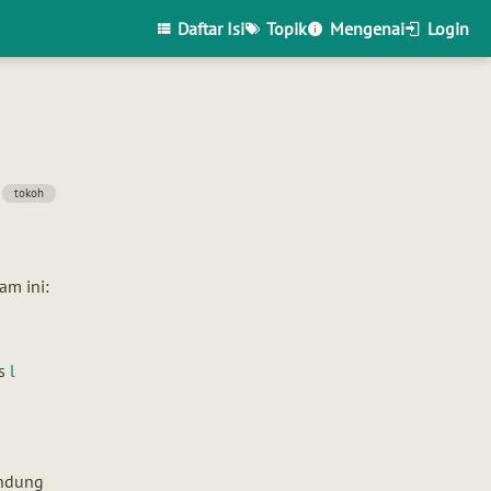
Daftar Isi
Topik
Mengenai
Login
tokoh
am ini:
is
l
andung