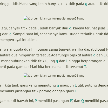
hingga titik. Mana yang lebih banyak, titik-titik pada
g
atau titik-ti
 lagi, banyak titik pada
l
lebih banyak dari
g
, karena terlihat jelas
l
g dari
g
. Sampai saat ini, seharusnya kamu sudah terlatih untuk ti
 mempercayai intuisimu.
bahwa anggota dua himpunan sama banyaknya jika dapat dibuat f
f antara dua himpunan tersebut. Ada fungsi bijektif antara
g
dan
l
.
 menghubungkan titik-titik ujung
g
dan
l
hingga berpotongan di
eperti pada gambar. Mari kita beri nama titik tersebut
T
.
ri
T
kita tarik garis yang memotong
g
maupun
l
, titik potong deng
memiliki pasangan titik potong dengan garis
l
.
gambar di bawah ini,
P
memiliki pasangan
P’
, dan
Q
memiliki pas