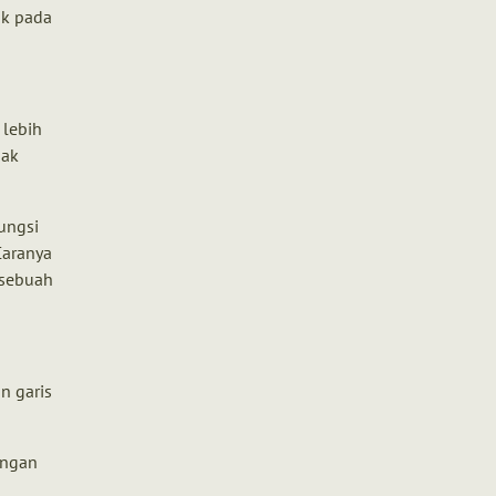
tik pada
lebih
dak
ungsi
 Caranya
 sebuah
an garis
angan