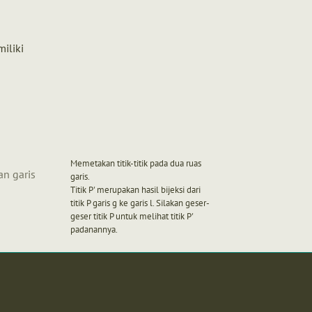
iliki
g
Memetakan titik-titik pada dua ruas
an garis
garis.
Titik P' merupakan hasil bijeksi dari
titik P garis g ke garis l. Silakan geser-
geser titik P untuk melihat titik P'
padanannya.