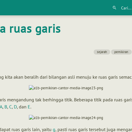
a ruas garis
sejarah
pemikiran
g kita akan beralih dari bilangan asli menuju ke ruas garis semac
ris mengandung tak berhingga titik. Beberapa titik pada ruas gar
A
,
B
,
C
,
D
, dan
E
.
rdapat ruas garis lain, yaitu
g
, pasti ruas garis tersebut juga meng