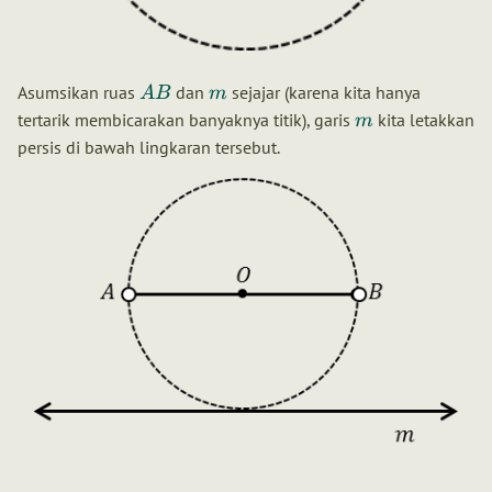
Asumsikan ruas
dan
sejajar (karena kita hanya
A
B
m
tertarik membicarakan banyaknya titik), garis
kita letakkan
m
persis di bawah lingkaran tersebut.