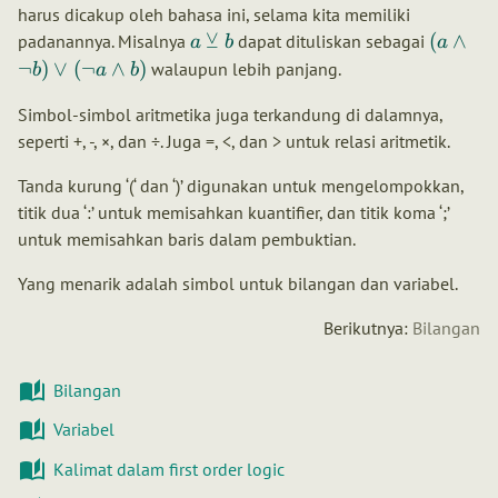
harus dicakup oleh bahasa ini, selama kita memiliki
⊻
(
∧
padanannya. Misalnya
dapat dituliskan sebagai
a
b
a
¬
)
∨
(
¬
∧
)
walaupun lebih panjang.
b
a
b
Simbol-simbol aritmetika juga terkandung di dalamnya,
seperti +, -, ×, dan ÷. Juga =, <, dan > untuk relasi aritmetik.
Tanda kurung ‘(‘ dan ‘)’ digunakan untuk mengelompokkan,
titik dua ‘:’ untuk memisahkan kuantifier, dan titik koma ‘;’
untuk memisahkan baris dalam pembuktian.
Yang menarik adalah simbol untuk bilangan dan variabel.
Berikutnya:
Bilangan
Bilangan
Variabel
Kalimat dalam first order logic