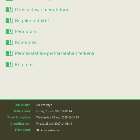
Prinsip dasar menghitung
Berpikir induktif
Permutasi
Kombinasi
Permasalahan-permasalahan terkenal
Referensi
Ditulis oleh
Ari Prasetyo
Ditulis pada
Friday, 23 Jun 2017 14:03:44
Terakhir diupdate
Wednesday, 02 Apr 2025 06:24:59
Dipublikasikan
Friday, 23 Jun 2017 14:03:44
Frase kunci
kombinatorika