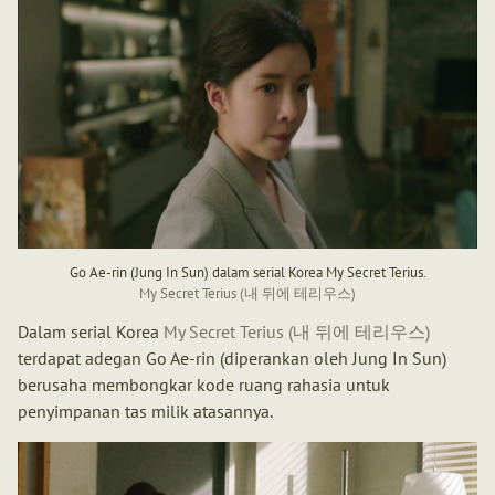
Go Ae-rin (Jung In Sun) dalam serial Korea My Secret Terius.
My Secret Terius (내 뒤에 테리우스)
Dalam serial Korea
My Secret Terius (내 뒤에 테리우스)
terdapat adegan Go Ae-rin (diperankan oleh Jung In Sun)
berusaha membongkar kode ruang rahasia untuk
penyimpanan tas milik atasannya.