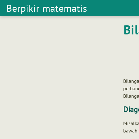
Berpikir matematis
Berpikir
matematis
Bi
Bilanga
perband
Bilanga
Diag
Misalka
bawah i