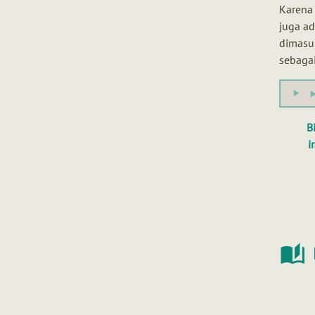
Karena 
juga a
dimasuk
sebagai
B
i