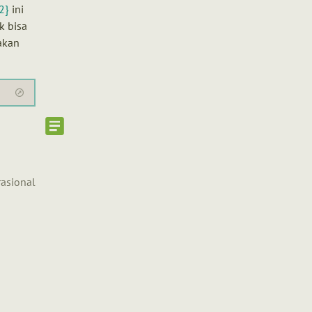
2}
ini
k bisa
akan
rasional