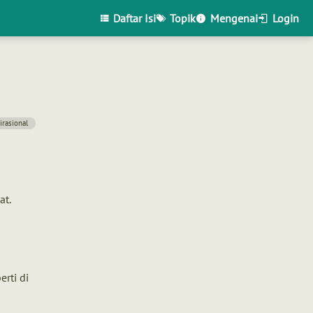
Daftar Isi
Topik
Mengenai
Login
irasional
at.
rti di