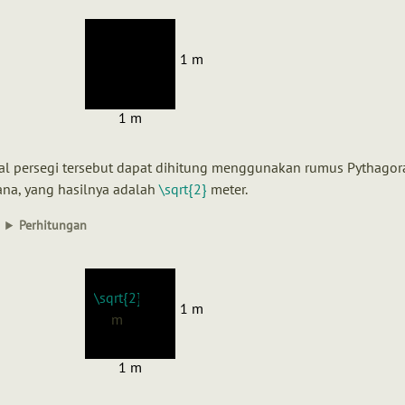
1 m
1 m
al persegi tersebut dapat dihitung menggunakan rumus Pythagor
ana, yang hasilnya adalah
\sqrt{2}
meter.
Perhitungan
\sqrt{2}
1 m
m
1 m