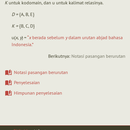
K
untuk kodomain, dan u untuk kalimat relasinya.
D =
{A, B, E}
K =
{B, C, D}
u(
x
,
y
) =
x
berada sebelum
y
dalam urutan abjad bahasa
Indonesia.
Berikutnya:
Notasi pasangan berurutan
Notasi pasangan berurutan
Penyelesaian
Himpunan penyelesaian