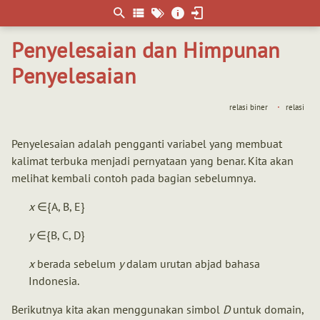
Berpikir
matematis
Penyelesaian dan Himpunan
Penyelesaian
relasi biner
relasi
Penyelesaian adalah pengganti variabel yang membuat
kalimat terbuka menjadi pernyataan yang benar. Kita akan
melihat kembali contoh pada bagian sebelumnya.
x
∈{A, B, E}
y
∈{B, C, D}
x
berada sebelum
y
dalam urutan abjad bahasa
Indonesia.
Berikutnya kita akan menggunakan simbol
D
untuk domain,