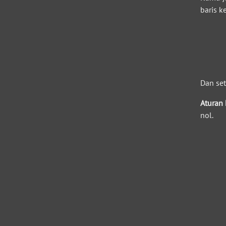
baris k
Dan set
Aturan
nol.