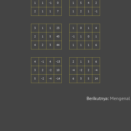
1
1
-1
0
1
5
4
2
2
1
1
7
1
2
1
-1
3
1
1
23
1
0
1
4
2
1
5
43
-1
1
0
1
4
2
3
44
1
1
1
6
4
-1
4
-13
2
1
3
6
3
2
-2
10
-4
-2
2
-4
5
-2
-4
-14
6
3
5
14
Berikutnya:
Mengenal 