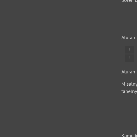
Aturan 
Aturan 
Misaln
tabelny
Kamu j