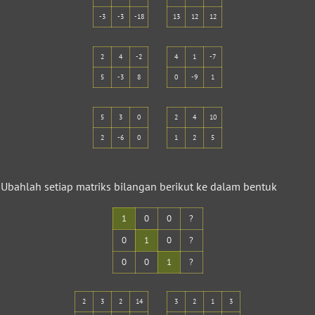
-3
-3
-18
13
12
12
2
4
-2
4
1
-7
5
-3
8
0
-9
1
5
3
0
2
4
10
2
-6
0
1
2
5
Ubahlah setiap matriks bilangan berikut ke dalam bentuk
1
0
0
?
0
1
0
?
0
0
1
?
2
3
2
14
3
2
1
3