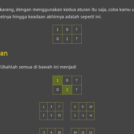
ekarang, dengan menggunakan kedua aturan itu saja, coba kamu u
belnya hingga keadaan akhirnya adalah seperti ini.
1
0
?
0
1
?
han
Ubahlah semua di bawah ini menjadi
1
0
?
0
1
?
1
3
7
2
0
10
2
5
13
1
-1
-6
-2
4
18
14
11
11