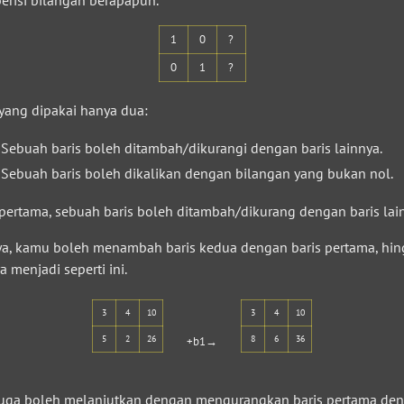
1
0
?
0
1
?
yang dipakai hanya dua:
Sebuah baris boleh ditambah/dikurangi dengan baris lainnya.
Sebuah baris boleh dikalikan dengan bilangan yang bukan nol.
pertama, sebuah baris boleh ditambah/dikurang dengan baris lain
ya, kamu boleh menambah baris kedua dengan baris pertama, hi
a menjadi seperti ini.
3
4
10
3
4
10
5
2
26
8
6
36
+b1→
uga boleh melanjutkan dengan mengurangkan baris pertama de