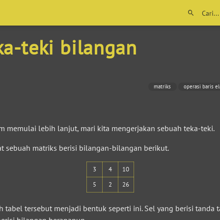
ka-teki bilangan
matriks
operasi baris 
 memulai lebih lanjut, mari kita mengerjakan sebuah teka-teki.
t sebuah matriks berisi bilangan-bilangan berikut.
3
4
10
5
2
26
 tabel tersebut menjadi bentuk seperti ini. Sel yang berisi tanda 
erisi bilangan berapapun.