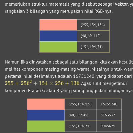
memerlukan struktur matematis yang disebut sebagai
vektor
, y
rangkaian 3 bilangan yang merupakan nilai RGB-nya.
(255, 154, 136)
(48, 69, 145)
(151, 194, 71)
Namun jika dinyatakan sebagai satu bilangan, kita akan kesuli
melihat komponen masing-masing warna. Misalnya untuk war
pertama, nilai desimalnya adalah 16751240, yang didapat dari
2
255
×
25
6
+
154
×
256
+
136
. Agak sulit mengetahui
komponen R atau G atau B yang paling tinggi dari bilangannya 
(255, 154, 136)
16751240
(48, 69, 145)
3163537
(151, 194, 71)
9945671