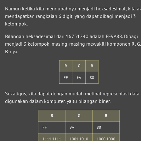
Namun ketika kita mengubahnya menjadi heksadesimal, kita a
mendapatkan rangkaian 6 digit, yang dapat dibagi menjadi 3
kelompok.
Bilangan heksadesimal dari 16751240 adalah FF9A88. Dibagi
menjadi 3 kelompok, masing-masing mewakili komponen R, G,
B-nya.
R
G
B
FF
9A
88
Sekaligus, kita dapat dengan mudah melihat representasi data
digunakan dalam komputer, yaitu bilangan biner.
R
G
B
FF
9A
88
1111 1111
1001 1010
1000 1000