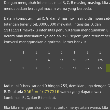
Dengan mengubah intensitas nilai R, G, B masing-masing, kita
mendapatkan berbagai macam warna yang berbeda.
Dalam komputer, nilai R, G, dan B masing-masing disimpan se
bilangan biner 8 bit. 00000000 mewakili intensitas 0, dan
11111111 mewakili intensitas penuh. Karena menggunakan 8 b
berarti nilai maksimumnya adalah 255, seperti yang terlihat d
konversi menggunakan algoritma Horner berikut.
1
1
1
1
1
1
1
2
2
6
14
30
62
126
1
3
7
15
31
63
127
Jadi nilai R berkisar dari 0 hingga 255, demikian juga dengan 
3
25
6
=
16777216
B. Total ada
warna yang dapat diwakili
kombinasi R, G, dan B tersebut.
Jika kita menggunakan desimal untuk menyatakan warna, kita